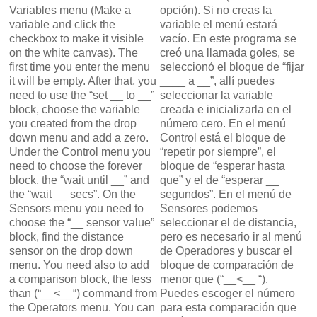
Variables menu (Make a
opción). Si no creas la
variable and click the
variable el menú estará
checkbox to make it visible
vacío. En este programa se
on the white canvas). The
creó una llamada goles, se
first time you enter the menu
seleccionó el bloque de “fijar
it will be empty. After that, you
____ a __”, allí puedes
need to use the “set __ to __”
seleccionar la variable
block, choose the variable
creada e inicializarla en el
you created from the drop
número cero. En el menú
down menu and add a zero.
Control está el bloque de
Under the Control menu you
“repetir por siempre”, el
need to choose the forever
bloque de “esperar hasta
block, the “wait until __” and
que” y el de “esperar __
the “wait __ secs”. On the
segundos”. En el menú de
Sensors menu you need to
Sensores podemos
choose the “__ sensor value”
seleccionar el de distancia,
block, find the distance
pero es necesario ir al menú
sensor on the drop down
de Operadores y buscar el
menu. You need also to add
bloque de comparación de
a comparison block, the less
menor que (“__<__ “).
than (“__<__“) command from
Puedes escoger el número
the Operators menu. You can
para esta comparación que