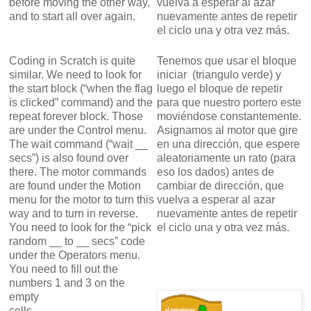
before moving the other way,
vuelva a esperar al azar
and to start all over again.
nuevamente antes de repetir
el ciclo una y otra vez más.
Coding in Scratch is quite
Tenemos que usar el bloque
similar. We need to look for
iniciar (triangulo verde) y
the start block (“when the flag
luego el bloque de repetir
is clicked” command) and the
para que nuestro portero este
repeat forever block. Those
moviéndose constantemente.
are under the Control menu.
Asignamos al motor que gire
The wait command (“wait __
en una dirección, que espere
secs”) is also found over
aleatoriamente un rato (para
there. The motor commands
eso los dados) antes de
are found under the Motion
cambiar de dirección, que
menu for the motor to turn this
vuelva a esperar al azar
way and to turn in reverse.
nuevamente antes de repetir
You need to look for the “pick
el ciclo una y otra vez más.
random __ to __ secs” code
under the Operators menu.
You need to fill out the
numbers 1 and 3 on the
empty
cells.