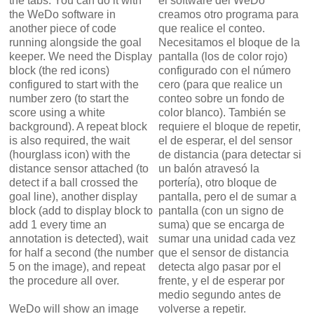
the tabs. You can do it with
el software del WeDo
the WeDo software in
creamos otro programa para
another piece of code
que realice el conteo.
running alongside the goal
Necesitamos el bloque de la
keeper. We need the Display
pantalla (los de color rojo)
block (the red icons)
configurado con el número
configured to start with the
cero (para que realice un
number zero (to start the
conteo sobre un fondo de
score using a white
color blanco). También se
background). A repeat block
requiere el bloque de repetir,
is also required, the wait
el de esperar, el del sensor
(hourglass icon) with the
de distancia (para detectar si
distance sensor attached (to
un balón atravesó la
detect if a ball crossed the
portería), otro bloque de
goal line), another display
pantalla, pero el de sumar a
block (add to display block to
pantalla (con un signo de
add 1 every time an
suma) que se encarga de
annotation is detected), wait
sumar una unidad cada vez
for half a second (the number
que el sensor de distancia
5 on the image), and repeat
detecta algo pasar por el
the procedure all over.
frente, y el de esperar por
medio segundo antes de
WeDo will show an image
volverse a repetir.