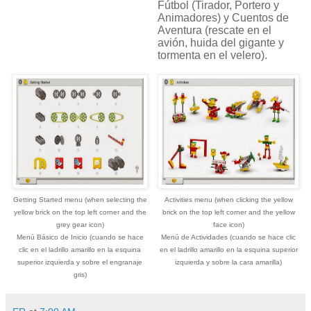
Fútbol (Tirador, Portero y
Animadores) y Cuentos de
Aventura (rescate en el
avión, huida del gigante y
tormenta en el velero).
Getting Started menu (when selecting the
Activities menu (when clicking the yellow
yellow brick on the top left corner and the
brick on the top left corner and the yellow
grey gear icon)
face icon)
Menú Básico de Inicio (cuando se hace
Menú de Actividades (cuando se hace clic
clic en el ladrillo amarillo en la esquina
en el ladrillo amarillo en la esquina superior
superior izquierda y sobre el engranaje
izquierda y sobre la cara amarilla)
gris)