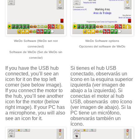
WeDo Software (WeDo set not
WeDo Software options
connected)
Opciones del s
oftware de WeDo
Software de WeDo (Set de WeDo sin
conectar)
If you have the USB hub
Si tienes el hub USB
connected, you’ll see an
conectado, observarás un
icon for it on the top left
ícono en la esquina superior
corner (see below image).
izquierda (ver imagen de
If you connect the motor to
abajo a la izquierda). Si
the hub, you’ll see another
conectas el motor al hub
icon for the motor (below
USB, observarás
otro ícono
right image). If your PC has
(ver imagen de abajo). Si la
a microphone, you will also
PC tiene un micrófono,
see an icon for it.
observarás también un
ícono.