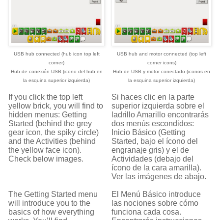
USB hub connected (hub icon top left
USB hub and motor connected (top left
corner)
corner icons)
Hub de conexión
USB (icono del hub en
Hub de USB y motor conectado (iconos en
la esquina superior izquierda)
la esquina superior izquierda)
If you click the top left
Si haces clic en la parte
yellow brick, you will find to
superior izquierda sobre el
hidden menus: Getting
ladrillo Amarillo encontrarás
Started (behind the grey
dos menús escondidos:
gear icon, the spiky circle)
Inicio Básico (Getting
and the Activities (behind
Started, bajo el ícono del
the yellow face icon).
engranaje gris) y el de
Check below images.
Actividades (debajo del
ícono de la cara amarilla).
Ver las imágenes de abajo.
The Getting Started menu
El Menú Básico introduce
will introduce you to the
las nociones sobre cómo
basics of how everything
funciona cada cosa.