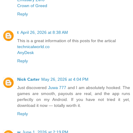
Crown of Greed
Reply
t
April 26, 2026 at 8:38 AM
This is a great information of this posts for the artical
technicalworld.co
AnyDesk
Reply
Nick Carter
May 26, 2026 at 4:04 PM
Just discovered
Juwa 777
and I am absolutely hooked. The
games are smooth, payouts are real, and the app runs
perfectly on my Android. If you have not tried it yet,
download it now — totally worth it.
Reply
w
June 1, 2026 at 2:19 PM