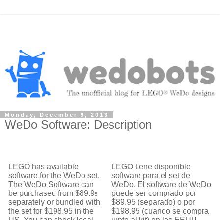
Monday, December 9, 2013
WeDo Software: Description
LEGO has available
LEGO tiene disponible
software for the WeDo set.
software para el set de
The WeDo Software can
WeDo. El software de WeDo
be purchased from $89.9
puede ser comprado por
5
separately or bundled with
$89.95 (separado) o por
the set for $198.95 in the
$198.95 (cuando se compra
US. You can check local
junto al kit) en los EEUU.