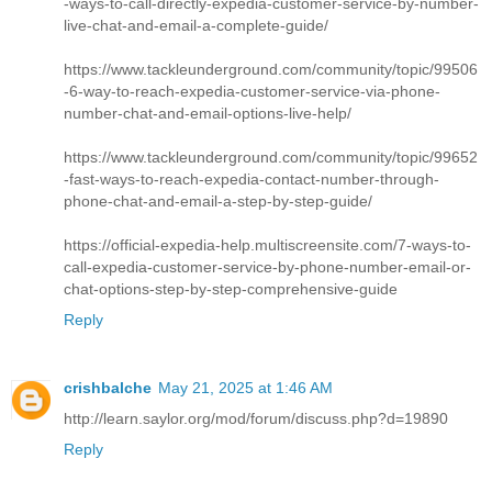
-ways-to-call-directly-expedia-customer-service-by-number-
live-chat-and-email-a-complete-guide/
https://www.tackleunderground.com/community/topic/99506
-6-way-to-reach-expedia-customer-service-via-phone-
number-chat-and-email-options-live-help/
https://www.tackleunderground.com/community/topic/99652
-fast-ways-to-reach-expedia-contact-number-through-
phone-chat-and-email-a-step-by-step-guide/
https://official-expedia-help.multiscreensite.com/7-ways-to-
call-expedia-customer-service-by-phone-number-email-or-
chat-options-step-by-step-comprehensive-guide
Reply
crishbalche
May 21, 2025 at 1:46 AM
http://learn.saylor.org/mod/forum/discuss.php?d=19890
Reply