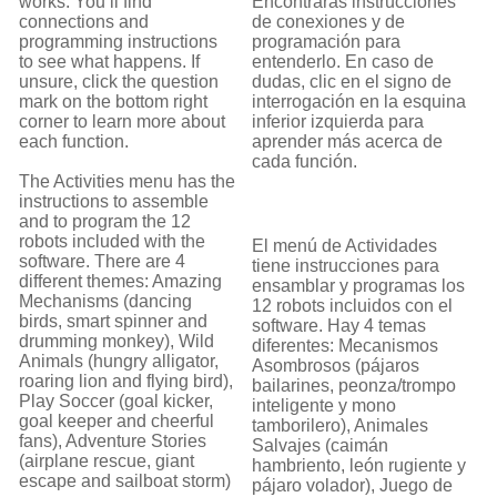
works. You’ll find
Encontrarás instrucciones
connections and
de conexiones y de
programming instructions
programación para
to see what happens. If
entenderlo. En caso de
unsure, click the question
dudas, clic en el signo de
mark on the bottom right
interrogación en la esquina
corner to learn more about
inferior izquierda para
each function.
aprender más acerca de
cada función.
The Activities menu has the
instructions to assemble
and to program the 12
robots included with the
El menú de Actividades
software. There are 4
tiene instrucciones para
different themes: Amazing
ensamblar y programas los
Mechanisms (dancing
12 robots incluidos con el
birds, smart spinner and
software. Hay 4 temas
drumming monkey), Wild
diferentes: Mecanismos
Animals (hungry alligator,
Asombrosos (pájaros
roaring lion and flying bird),
bailarines, peonza/trompo
Play Soccer (goal kicker,
inteligente y mono
goal keeper and cheerful
tamborilero), Animales
fans), Adventure Stories
Salvajes (caimán
(airplane rescue, giant
hambriento, león rugiente y
escape and sailboat storm)
pájaro volador), Juego de