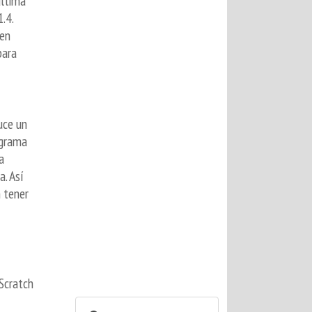
última
.4.
 en
para
uce un
ograma
a
. Así
n tener
Scratch