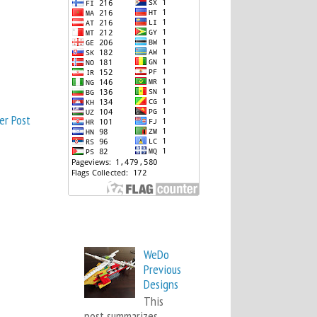
er Post
Popular Posts
WeDo
Previous
Designs
This
post summarizes