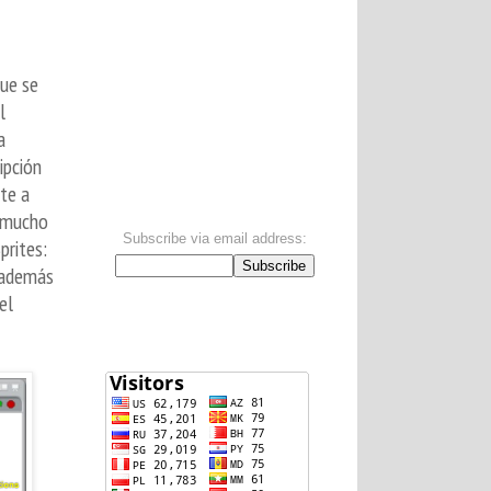
que se
l
a
ipción
nte a
n mucho
Subscribe via email address:
prites:
, además
.
el
Visitors