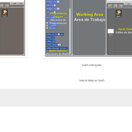
Scratch working áreas
Areas de trabajo en Scratch