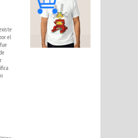
 existe
por el
 fue
 de
r
fica
ón