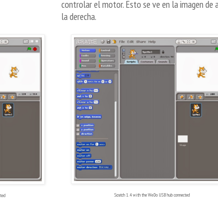
controlar el motor. Esto se ve en la imagen de 
la derecha.
Scratch 1.4 with the WeDo USB hub connected
ted