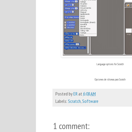
Language options for Scratch
Opciones de idiomas para Scratch
Posted by
ER
at
6:08 AM
Labels:
Scratch
,
Software
1 comment: