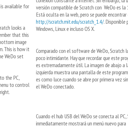
conexión constante a internet. Sin embargo, la 
t is available for
versión compatible de Scratch con
WeDo es la 1
Está oculta en la web, pero se puede encontrar
http://scratch.mit.edu/scratch_1.4/
. Disponible 
ratch looks a
Windows, Linux e incluso OS X.
member that this
e bottom image
. This is how it
Comparado con el software de WeDo, Scratch l
the WeDo set
poco intimidante. Hay que recordar que este pr
es extremadamente útil. La imagen de abajo a l
izquierda muestra una pantalla de este programa
to the PC,
es como luce cuando se abre por primera vez si
menu to control
el WeDo conectado.
right.
Cuando el hub USB del WeDo se conecta al PC, 
inmediatamente mostrará un menú nuevo para