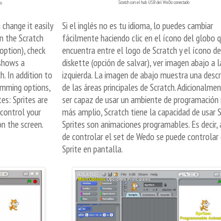
Scratch con el hub USB del WeDo conectado
do
 change it easily
Si el inglés no es tu idioma, lo puedes cambiar
n the Scratch
fácilmente haciendo clic en el ícono del globo 
 option), check
encuentra entre el logo de Scratch y el ícono de
shows a
diskette (opción de salvar), ver imagen abajo a l
h. In addition to
izquierda. La imagen de abajo muestra una descr
ramming options,
de las áreas principales de Scratch. Adicionalme
tes: Sprites are
ser capaz de usar un ambiente de programació
control your
más amplio, Scratch tiene la capacidad de usar S
n the screen.
Sprites son animaciones programables. Es decir
de controlar el set de Wedo se puede controlar 
Sprite en pantalla.