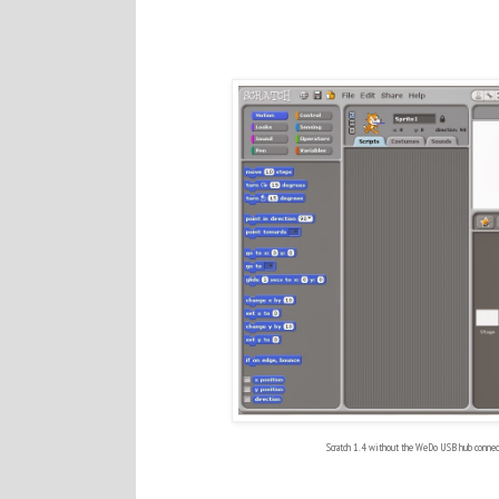
Scratch 1.4 without the WeDo USB hub connec