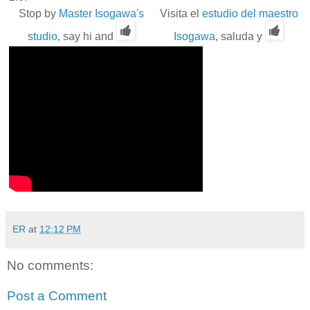
Stop by
Master Isogawa's
Visita el
estudio del maestro
studio
, say hi and
Isogawa
, saluda y
ER
at
12:12 PM
No comments:
Post a Comment