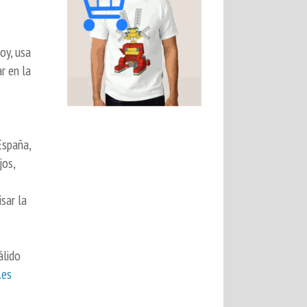
oy, usa
r en la
España,
jos,
sar la
álido
.es