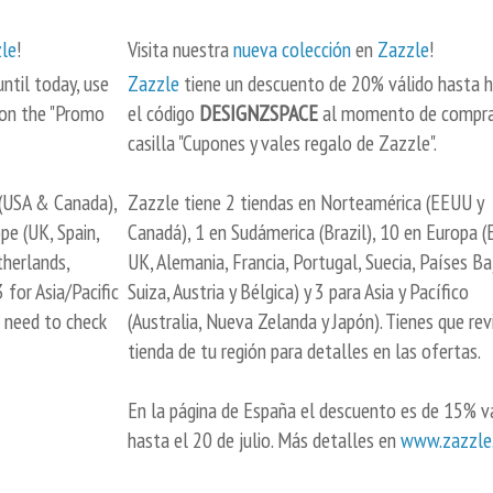
le
!
Visita nuestra
nueva colección
en
Zazzle
!
ntil today, use
Zazzle
tiene un descuento de 20% válido hasta h
 on the "Promo
el código
DESIGNZSPACE
al momento de compra
casilla "Cupones y vales regalo de Zazzle".
 (USA & Canada),
Zazzle tiene 2 tiendas en Norteamérica (EEUU y
pe (UK, Spain,
Canadá), 1 en Sudámerica (Brazil), 10 en Europa (
therlands,
UK, Alemania, Francia, Portugal, Suecia, Países Ba
 for Asia/Pacific
Suiza, Austria y Bélgica) y 3 para Asia y Pacífico
u need to check
(Australia, Nueva Zelanda y Japón). Tienes que revi
tienda de tu región para detalles en las ofertas.
En la página de España el descuento es de 15% v
hasta el 20 de julio. Más detalles en
www.zazzle