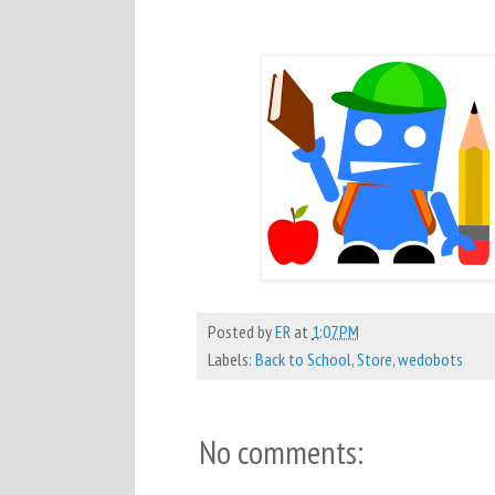
Posted by
ER
at
1:07 PM
Labels:
Back to School
,
Store
,
wedobots
No comments: