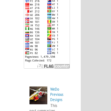
Popular Posts
WeDo
Previous
Designs
This
post summarizes