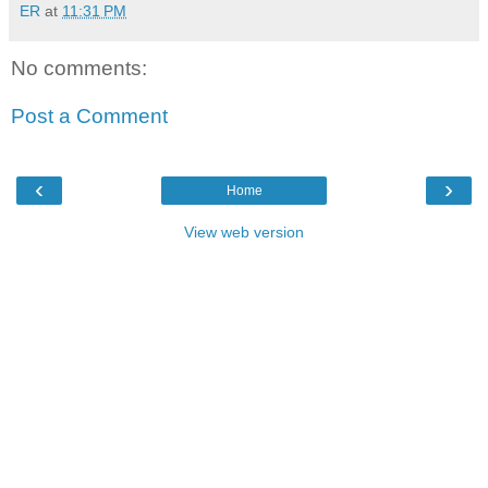
ER
at
11:31 PM
No comments:
Post a Comment
‹
›
Home
View web version