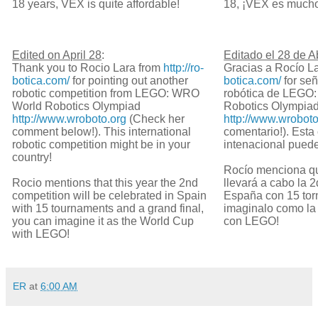
18 years, VEX is quite affordable!
18, ¡VEX es much
Edited on April 28
:
Editado el 28 de Ab
Thank you to Rocio Lara from
http://ro-
Gracias a Rocío L
botica.com/
for pointing out another
botica.com/
for señ
robotic competition from LEGO: WRO
robótica de LEGO
World Robotics Olympiad
Robotics Olympia
http://www.wroboto.org
(Check her
http://www.wroboto
comment below!). This international
comentario!). Est
robotic competition might be in your
intenacional puede
country!
Rocío menciona qu
Rocio mentions that this year the 2nd
llevará a cabo la 
competition will be celebrated in Spain
España con 15 torn
with 15 tournaments and a grand final,
imaginalo como l
you can imagine it as the World Cup
con LEGO!
with LEGO!
ER
at
6:00 AM