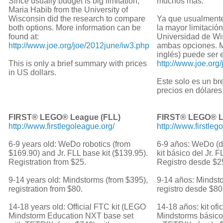
Since usually budget is big limitation,
muchos más.
Maria Habib from the University of
Wisconsin did the research to compare
Ya que usualmente
both options. More information can be
la mayor limitació
found at:
Universidad de Wi
http://www.joe.org/joe/2012june/iw3.php
ambas opciones. M
inglés) puede ser 
This is only a brief summary with prices
http://www.joe.org
in US dollars.
Este solo es un b
precios en dólare
FIRST® LEGO® League (FLL)
FIRST® LEGO® L
http://www.firstlegoleague.org/
http://www.firstleg
6-9 years old: WeDo robotics (from
6-9 años: WeDo (d
$169.90) and Jr. FLL base kit ($139.95).
kit básico del Jr. 
Registration from $25.
Registro desde $2
9-14 years old: Mindstorms (from $395),
9-14 años: Mindst
registration from $80.
registro desde $80
14-18 years old: Official FTC kit (LEGO
14-18 años: kit of
Mindstorm Education NXT base set
Mindstorms básico