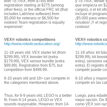
with TETRIX, from $749) with
y TETRIX, desde $
registration starting at $275 (among
que empieza en $2
other fees), or the official FRC kit (that
cargos), o el kit o
includes LabView software) from
incluye el progra
$5,000 for veterans or $6,500 for
¡$5.000 para vete
rookies! Team registration is equally
novatos! ¡Y el regi
expensive!
costoso!
VEX® robotics competitions
VEX® robotics co
http://www.roboticseducation.org/
http://www.robotic
11-18 years old: VEX starter kit (from
11-18 años: kit b
$299.99), VEX booster kit (extra
$299.99), kit boos
$179.99), VEX sensor bundle (extra
extra), sensores v
$99.99). Registration from $75, but
extra). El registro
competition from $499.99.
competir puede co
6-10 years old and 18+ can compete in
6-10 años y mayor
the categories mentioned above.
competir en las cat
Thus, for 6-9 years old, LEGO is a better
Luego, para edade
fit. From 9-14 years, LEGO or VEX
mejor opción. De 
sounds reasonable. However, from 14-
como VEX son razo