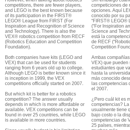
competitions, there are fewer players,
competiciones de 
and LEGO is the best known because
opciones. Aquí LE
of its participation in the FIRST®
conocido por su pa
LEGO® League from FIRST (For
“FIRST® LEGO® L
Inspiration and Recognition of Science
(“For Inspiration a
and Technology). There is also the
Science and Techn
VEX® robotics competition from RECF
está la competenc
(Robotics Education and Competition
de RECF (“Roboti
Foundation).
Competition Found
Both companies have kits (LEGO and
Ambas compañías t
VEX) that can be used for students
VEX) que pueden 
ranging from 6 years old up to college.
estudiantes que v
Although LEGO is better known since it
hasta la universi
is inception in 1999, the VEX
más conocido desd
competitions officially started on 2007.
las competencias 
el 2007.
But which kit is better for a robotics
competition? The answer usually
¿Pero cuál kit es 
depends in which is more affordable or
competencias? La
available. VEX competitions can be
usualmente tiene 
found in over 25 countries, while LEGO
bajo costo o la dis
is available in more countries.
competencias de 
25 países, mientr